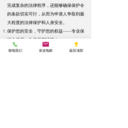
完成复杂的法律程序，还能够确保保护令
的条款切实可行，从而为申请人争取到最
大程度的法律保护和人身安全。
保护您的安全，守护您的权益——专业保
护令律师，为您保驾护航！
停止恐惧，拥抱安心——保护令律师助您
致电我们
发送电邮
返回顶部
摆脱暴力与威胁。
从申请到执行，全程支持！选择保护令律
师，让您的权益不再被侵犯。
< Back