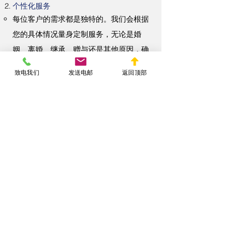
个性化服务
每位客户的需求都是独特的。我们会根据
您的具体情况量身定制服务，无论是婚
姻、离婚、继承、赠与还是其他原因，确
保满足您的需求。
致电我们
发送电邮
返回顶部
全程指导
从初始咨询到最终的房契更改登记，我们
提供全程指导，确保您了解每个步骤并能
够做出明智的决策。
文件准备和审核
我们负责准备和审核所有必要的法律文
件，包括契约、转让表格和相关支持文
件，确保文件准确无误并符合法律要求。
公证和签署支持
我们可以协助安排公证服务，确保所有相
关方在法律规定的条件下签署文件，以增