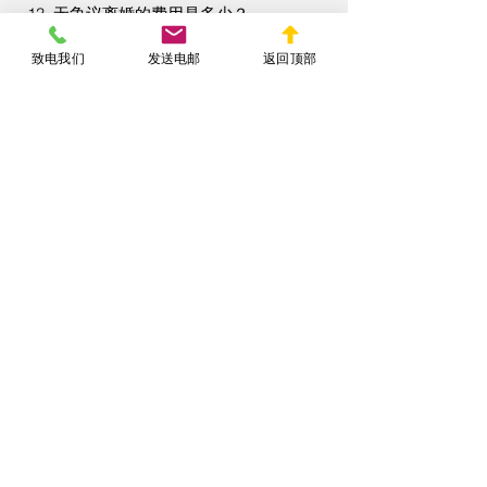
13. 无争议离婚的费用是多少？
无争议离婚的费用相对较低，主要包括法
致电我们
发送电邮
返回顶部
院的申请费（通常在$335左右）和任何
律师费。如果双方选择自行办理离婚，可
以节省律师费用，但请确保所有文件正确
无误，以避免因文件不合格导致的额外费
用或延误。
无争议离婚是纽约州处理离婚问题的高效
方式，特别适用于双方已经就所有问题达
成一致的夫妻。了解并提前解决上述常见
问题，可以帮助离婚过程更加顺利，同时
也有助于确保双方的合法权益得到保障。