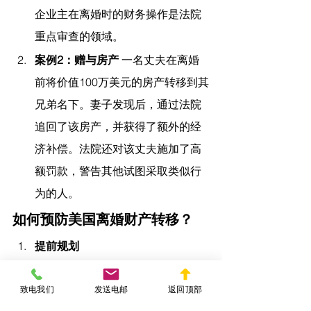
企业主在离婚时的财务操作是法院
重点审查的领域。
案例2：赠与房产
 一名丈夫在离婚
前将价值100万美元的房产转移到其
兄弟名下。妻子发现后，通过法院
追回了该房产，并获得了额外的经
济补偿。法院还对该丈夫施加了高
额罚款，警告其他试图采取类似行
为的人。
如何预防美国离婚财产转移？
提前规划
在婚姻存续期间，通过婚前协
致电我们
发送电邮
返回顶部
议或婚内协议约定财产归属。