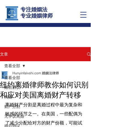
专注婚姻法
​专业婚姻律师
文章
查看全部
Hunyinfalvshi.com 婚姻法律师
查看全部
纽约离婚律师教你如何识别
婚前协议
和应对美国离婚财产转移
离婚
离婚财产分割是离婚过程中最为复杂和
财产分割
敏感的环节之一。在美国，一些配偶为
无争议离婚
了减少分配给对方的财产份额，可能试
婚后协议