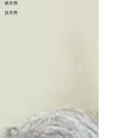
赡养费
抚养费